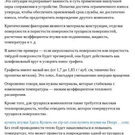
Эта ситуация подчеркивает важность и суть применения наилучшей
пары сопряжения в устройстве. Попытки достичь ограниченного износа
углерода, чтобы обеспечить приемлемый срок службы, но достаточно
износа, чтобы предотвратить повреждение другого компонента.
Критическими факторами являются материалы конструкции, отделки
поверхности и пористости поверхности трущихся поверхностей,
расчетные коэффициенты втулки или подшипника, жидкость,
температура и т. д.
В качестве примера — если шероховатость поверхности или пористость
твёрдой поверхности будет чрезмерной, она будет действовать как
шлифовальный круг и ускорять износ графита.
Графиты имеют малый вес (от 1,7 до 1,85 г / куб. см, типично без
пропитки металла). Это плюс, благодаря уменьшению инерции вращения.
Откровенно говоря, вам нужны материалы, которые стабильны с
изменением температуры — низким коэффициентом теплового
расширения.
Кроме того, для трущихся компонентов также требуется высокая
теплопроводность, чтобы отводить тепло, которое генерируется на
трущихся поверхностях.
купить втулки Здесь
Купить на zip-set.com
купить втулки на Dnepr….com
Без этой проводимости тепло будет накапливаться и повышать
температуру, что может привести к повреждению одной из трущихся