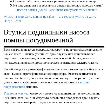
Отлично работают в местах с резким перепадом температур.
Не разрушаются в агрессивных средах (порошки, моющая химия)
—
насосы
помпы
(
Askoll
Bleckmann
)
посудомоечных машин
купить на этом сайте
купить на сайте — zip-set.com
купить на сайте —
Dnepr….com
Втулки подшипники насоса
помпы посудомоечной
Если деталь вращается, совершает возвратно-поступательное движение
или скользит — шансы увеличить срок службы или защитить более
дорогие составляющие, являющиеся частью этой сборки, зависят от
использования рекомендованного класса графита или электрографита.
Как обсуждалось ранее, графит является самосмазывающимся благодаря
своей высоко стратифицированной структуре. Этот материал также
очень способен переносить слой на сопрягаемую поверхность, чтобы
уменьшить коэффициент трения и износа втулки насоса
помпы
посудомоечной
машины.
Углеродные втулки
часто считаются жертвенными и преимущественно
изнашиваются, как они могут это делать. Что продлевает срок службы
дорогого вала, который трудно или невозможно заменить.