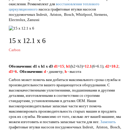
окисления. Ремкомплект для
восстановления теплового
циркуляционного
насоса графитовые втулки насосов
посудомоечных Indesit, Ariston, Bosch, Whirlpool, Siemens,
Electrolux, Zanussi
15 х 12.1 х 6
Carbon
Обозначения: d1 x h1 x d3
d1
=
15
;
h1
(h2+h3)=
12.1
(6+6.1);
d2
=
10.2
;
d3
=
6
.
Обозначения:
d
- диаметр;
h
- высота
Carbon может помочь вам добиться максимального срока службы и
производительности вашего вращающегося оборудования. С
высококачественными уплотнениями, подшипниками и другими
деталями, изготовленными в соответствии со строгими
стандартами, установленными в деталях OEM. Наши
высокопроизводительные запасные части могут помочь
максимизировать производительность старых машин и продлить
срок их службы. Независимо от того, сколько лет вашей машине, мы
можем изготовить и поставить запасные части для нее.
Заменить
графитовые втулки насосов посудомоечных Indesit, Ariston, Bosch,