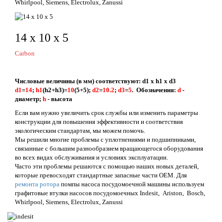
Whirlpool, Siemens, Electrolux, Zanussi
14 x 10 x 5
Carbon
Числовые величины (в мм) соответствуют: d1 x h1 x d3
d1
=
14
;
h1
(h2+h3)=
10
(5+5);
d2
=
10.2
;
d3
=
5
. Обозначения:
d
-
диаметр;
h
- высота
Если вам нужно увеличить срок службы или изменить параметры
конструкции для повышения эффективности и соответствия
экологическим стандартам, мы можем помочь.
Мы решили многие проблемы с уплотнениями и подшипниками,
связанные с большим разнообразием вращающегося оборудования
во всех видах обслуживания и условиях эксплуатации.
Часто эти проблемы решаются с помощью наших новых деталей,
которые превосходят стандартные запасные части OEM. Для
ремонта ротора
помпы насоса посудомоечной машины используем
графитовые втулки насосов посудомоечных Indesit, Ariston, Bosch,
Whirlpool, Siemens, Electrolux, Zanussi