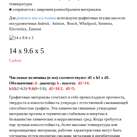
температуры.
■ сопрягается с широким разнообразием материалов.
Для
ремонта насоса помпы
используем графитовые втулки насосов
посудомоечных Indesit, Ariston, Bosch, Whirlpool, Siemens,
Electrolux, Zanussi
14 х 9.6 х 5
Carbon
Числовые величины (в мм) соответствуют: d1 x h1 x d3.
Обозначения:
d
- диаметр;
h
- высота.
d1
=
14
;
h1
(h2+h3)=
9.6
(6+3.6);
d2
=
10.2
;
d3
=
5
.
Графитовые материалы сочетают в себе превосходную прочность,
твердость и износостойкость углерода с естественной смазывающей
способностью графита. Эти химически связанные углеродные
материалы прочны и термически стабильны и инертны в
большинстве химических и коррозионных сред. Когда требуется
еще лучшая износостойкость, более высокие температуры или
непроницаемые материалы, рабочие характеристики могут быть
улучшены путем пропитки смолами, металлами и ингибиторами