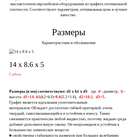
высокоточном европейском оборудовании из графита оптимальной
плотности. Соответствуют параметрам, оптимальная цена и лучшее
качество.
Размеры
Характеристики и обозначения
14 х 8.6 х 5
Carbon
Размеры (в мм) соответствуют: d1 x h1 x d3
где
d
- диаметр;
h
-
высота.
d1
=
14
;
h1
(h2+h3)=
8.6
(5.2+3.4);
d2
=
10.2
;
d3
=
5
.
Графит является идеальным уплотнительным
материалом. Обладает достаточно гибкой притиркой, очень
твердый, самосмазывающийся и устойчив к износу. Также
смазывается практически любой жидкостью, поэтому жидкая среда
добавит дополнительную смазку. Он непроницаем и устойчив к
большинству химических веществ.
■ свойственна стабильность размеров при больших колебаниях